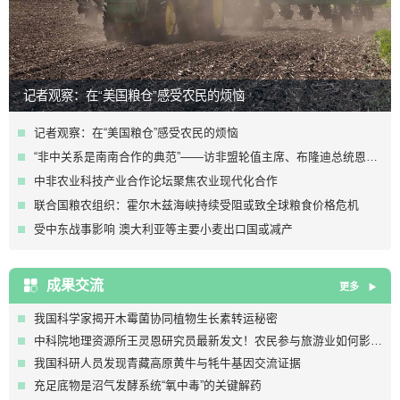
记者观察：在“美国粮仓”感受农民的烦恼
记者观察：在“美国粮仓”感受农民的烦恼
“非中关系是南南合作的典范”——访非盟轮值主席、布隆迪总统恩达伊施米耶
中非农业科技产业合作论坛聚焦农业现代化合作
联合国粮农组织：霍尔木兹海峡持续受阻或致全球粮食价格危机
受中东战事影响 澳大利亚等主要小麦出口国或减产
成果交流
更多
我国科学家揭开木霉菌协同植物生长素转运秘密
中科院地理资源所王灵恩研究员最新发文！农民参与旅游业如何影响其对粮食安全的认知：来自中国的初步证据
我国科研人员发现青藏高原黄牛与牦牛基因交流证据
充足底物是沼气发酵系统“氧中毒”的关键解药