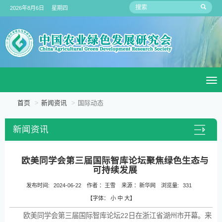
2026年8月6日 星期四
To
na
首页
新闻资讯
国际动态
新闻资讯
欧美同学会第三届国际智库论坛聚焦绿色生态与
可持续发展
发布时间:
2024-06-22
作者 ：
王雪
来源 ：
新华网
浏览量:
331
【字体：
小
中
大
】
欧美同学会第三届国际智库论坛22日在浙江省湖州市开幕。来