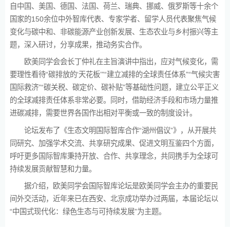
自中国、美国、德国、法国、荷兰、瑞典、挪威、俄罗斯等十余个
国家的150余位中外智库代表、专家学者、留学人员代表聚焦气候
变化与碳中和、非碳能源产业创新发展、生态农业与乡村振兴等主
题，深入研讨，分享成果，推动务实合作。
欧美同学会会长丁仲礼在主旨演讲中指出，应对气候变化，需
要理性看待“碳排放的‘天花板’”“建立减排的全球责任体系”“气候灾害
国际救济”“碳关税、碳定价、碳补贴”等基础性问题，建立公平正义
的全球减排责任体系非常必要。同时，借助经济手段和市场力量推
进碳减排，需要世界各国作出相对平衡或一致的制度设计。
论坛发布了《生态文明国际智库合作“湖州倡议”》，从开展共
同研究、加强学术交流、共享研究成果、促进文明互鉴四个方面，
呼吁更多国际智库秉持开放、合作、共享理念，共同携手为全球可
持续发展贡献智慧和力量。
据介绍，欧美同学会国际智库论坛是欧美同学会主办的重要民
间外交活动，近年来已在西安、北京成功举办过两届，本届论坛以
“中国式现代化：绿色生态与可持续发展”为主题。